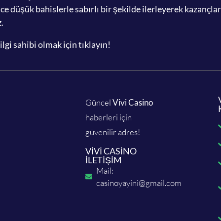
e düşük bahislerle sabırlı bir şekilde ilerleyerek kazançlar
.
lgi sahibi olmak için tıklayın!
Güncel
Vivi Casino
haberleri için
güvenilir adres!
VIVI CASINO
İLETIŞIM
Mail:
casinoyayini@gmail.com