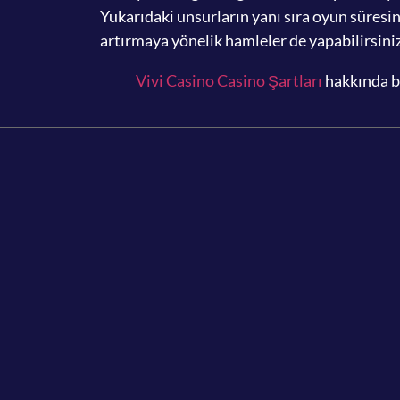
Yukarıdaki unsurların yanı sıra oyun süresinc
artırmaya yönelik hamleler de yapabilirsiniz
Vivi Casino Casino Şartları
hakkında bi