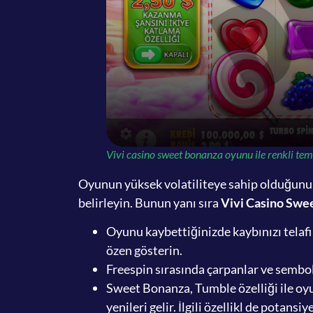
Vivi casino sweet bonanza oyunu ile renkli tema
Oyunun yüksek volatiliteye sahip olduğunu g
belirleyin. Bunun yanı sıra
Vivi Casino Swe
Oyunu kaybettiğinizde kaybınızı telaf
özen gösterin.
Freespin sırasında çarpanlar ve sembol
Sweet Bonanza, Tumble özelliği ile oy
yenileri gelir. İlgili özellikl de potansiy