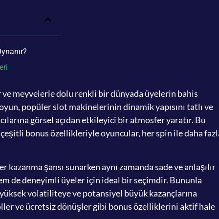
Oynanır?
eri
r ve meyvelerle dolu renkli bir dünyada üyelerin bahis
i oyun, popüler slot makinelerinin dinamik yapısını tatlı ve
ılarına görsel açıdan etkileyici bir atmosfer yaratır. Bu
şitli bonus özellikleriyle oyuncular, her spin ile daha fazl
er kazanma şansı sunarken aynı zamanda sade ve anlaşılır
m de deneyimli üyeler için ideal bir seçimdir. Bununla
 yüksek volatiliteye ve potansiyel büyük kazançlarına
ller ve ücretsiz dönüşler gibi bonus özelliklerini aktif hale