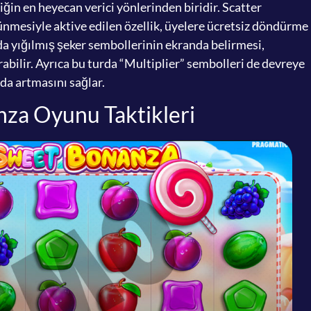
iğin en heyecan verici yönlerinden biridir. Scatter
rünmesiyle aktive edilen özellik, üyelere ücretsiz döndürme
da yığılmış şeker sembollerinin ekranda belirmesi,
abilir. Ayrıca bu turda “Multiplier” sembolleri de devreye
da artmasını sağlar.
nza Oyunu Taktikleri