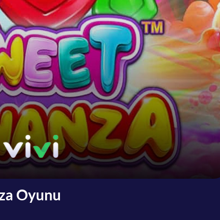
nza Oyunu