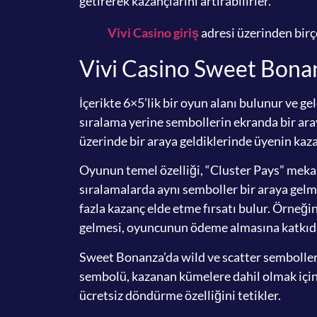
getirerek kazançlarını artırabilirler.
Vivi Casino giriş
adresi üzerinden birç
Vivi Casino Sweet Bona
İçerikte 6×5’lik bir oyun alanı bulunur ve ge
sıralama yerine sembollerin ekranda bir ara
üzerinde bir araya geldiklerinde üyenin ka
Oyunun temel özelliği, “Cluster Pays” meka
sıralamalarda aynı semboller bir araya gelm
fazla kazanç elde etme fırsatı bulur. Örneği
gelmesi, oyuncunun ödeme almasına katkıd
Sweet Bonanza’da wild ve scatter sembolleri
sembolü, kazanan kümelere dahil olmak için 
ücretsiz döndürme özelliğini tetikler.