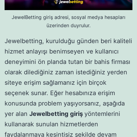
JewelBetting giriş adresi, sosyal medya hesapları
üzerinden duyrulur.
Jewelbetting, kurulduğu günden beri kaliteli
hizmet anlayışı benimseyen ve kullanıcı
deneyimini ön planda tutan bir bahis firması
olarak dilediğiniz zaman istediğiniz yerden
siteye erişim sağlamanız için birçok
seçenek sunar. Eğer hesabınıza erişim
konusunda problem yaşıyorsanız, aşağıda
yer alan
Jewelbetting giriş
yöntemlerini
kullanarak sunulan hizmetlerden
faydalanmaya kesintisiz şekilde devam