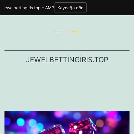
jewelbettingiris.top – AMP
Kaynağa dön
İçeriğe
geç
JEWELBETTINGIRIS.TOP