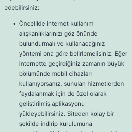
edebilirsiniz:
Öncelikle internet kullanım
alışkanlıklarınızı göz önünde
bulundurmalı ve kullanacağınız
yöntemi ona göre belirlemelisiniz. Eğer
internette geçirdiğiniz zamanın büyük
bölümünde mobil cihazları
kullanıyorsanız, sunulan hizmetlerden
faydalanmak için de özel olarak
geliştirilmiş aplikasyonu
yükleyebilirsiniz. Siteden kolay bir
şekilde indirip kurulumuna