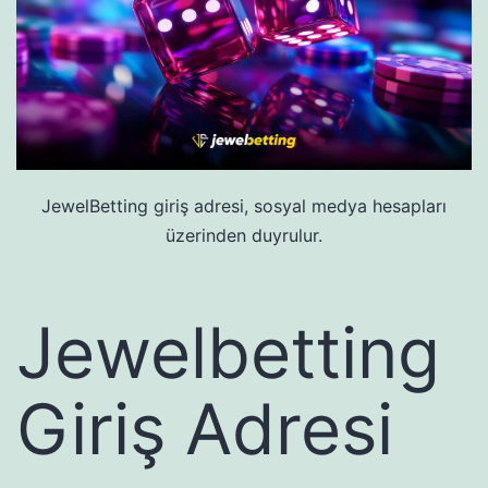
JewelBetting giriş adresi, sosyal medya hesapları
üzerinden duyrulur.
Jewelbetting
Giriş Adresi