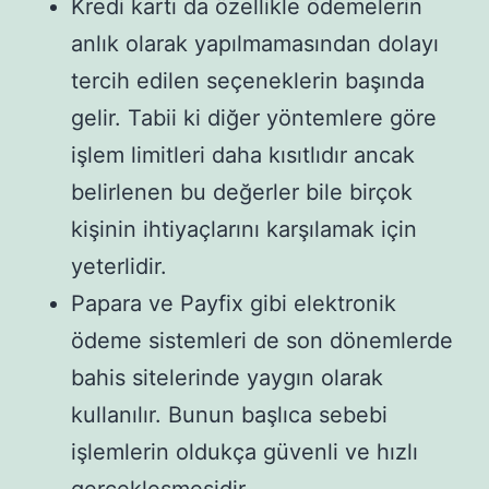
Kredi kartı da özellikle ödemelerin
anlık olarak yapılmamasından dolayı
tercih edilen seçeneklerin başında
gelir. Tabii ki diğer yöntemlere göre
işlem limitleri daha kısıtlıdır ancak
belirlenen bu değerler bile birçok
kişinin ihtiyaçlarını karşılamak için
yeterlidir.
Papara ve Payfix gibi elektronik
ödeme sistemleri de son dönemlerde
bahis sitelerinde yaygın olarak
kullanılır. Bunun başlıca sebebi
işlemlerin oldukça güvenli ve hızlı