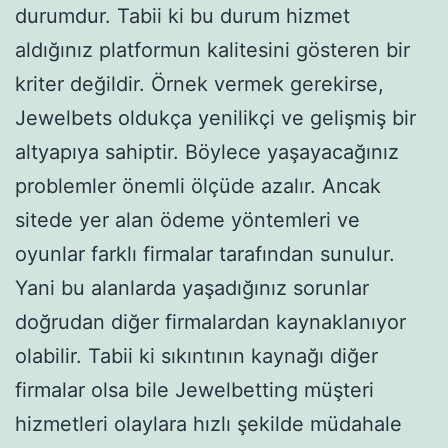
durumdur. Tabii ki bu durum hizmet
aldığınız platformun kalitesini gösteren bir
kriter değildir. Örnek vermek gerekirse,
Jewelbets oldukça yenilikçi ve gelişmiş bir
altyapıya sahiptir. Böylece yaşayacağınız
problemler önemli ölçüde azalır. Ancak
sitede yer alan ödeme yöntemleri ve
oyunlar farklı firmalar tarafından sunulur.
Yani bu alanlarda yaşadığınız sorunlar
doğrudan diğer firmalardan kaynaklanıyor
olabilir. Tabii ki sıkıntının kaynağı diğer
firmalar olsa bile Jewelbetting müşteri
hizmetleri olaylara hızlı şekilde müdahale