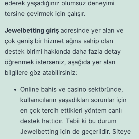
ederek yaşadığınız olumsuz deneyimi
tersine çevirmek için çalışır.
Jewelbetting giriş
adresinde yer alan ve
çok geniş bir hizmet ağına sahip olan
destek birimi hakkında daha fazla detay
öğrenmek isterseniz, aşağıda yer alan
bilgilere göz atabilirsiniz:
Online bahis ve casino sektöründe,
kullanıcıların yaşadıkları sorunlar için
en çok tercih ettikleri yöntem canlı
destek hattıdır. Tabii ki bu durum
Jewelbetting için de geçerlidir. Siteye