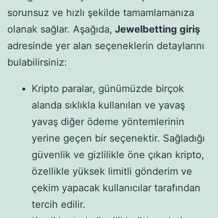
sorunsuz ve hızlı şekilde tamamlamanıza
olanak sağlar. Aşağıda,
Jewelbetting giriş
adresinde yer alan seçeneklerin detaylarını
bulabilirsiniz:
Kripto paralar, günümüzde birçok
alanda sıklıkla kullanılan ve yavaş
yavaş diğer ödeme yöntemlerinin
yerine geçen bir seçenektir. Sağladığı
güvenlik ve gizlilikle öne çıkan kripto,
özellikle yüksek limitli gönderim ve
çekim yapacak kullanıcılar tarafından
tercih edilir.