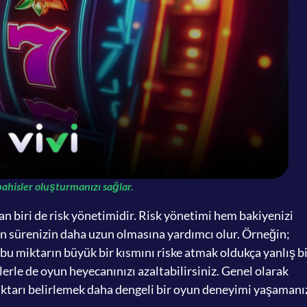
 bahisler oluşturmanızı sağlar.
an biri de risk yönetimidir. Risk yönetimi hem bakiyenizi
un sürenizin daha uzun olmasına yardımcı olur. Örneğin;
a bu miktarın büyük bir kısmını riske atmak oldukça yanlış b
lerle de oyun heyecanınızı azaltabilirsiniz. Genel olarak
miktarı belirlemek daha dengeli bir oyun deneyimi yaşamanı