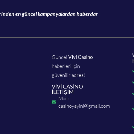
erinden en güncel kampanyalardan haberdar
Güncel
Vivi Casino
haberleri için
güvenilir adres!
VIVI CASINO
İLETIŞIM
Mail:
casinoyayini@gmail.com