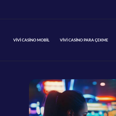
VIVI CASINO MOBIL
VIVI CASINO PARA ÇEKME