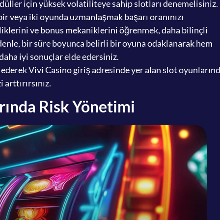
üller için yüksek volatiliteye sahip slotları denemelisiniz.
 bir veya iki oyunda uzmanlaşmak başarı oranınızı
liklerini ve bonus mekaniklerini öğrenmek, daha bilinçli
enle, bir süre boyunca belirli bir oyuna odaklanarak hem
daha iyi sonuçlar elde edersiniz.
t ederek Vivi Casino giriş adresinde yer alan slot oyunların
 arttırırsınız.
rında Risk Yönetimi