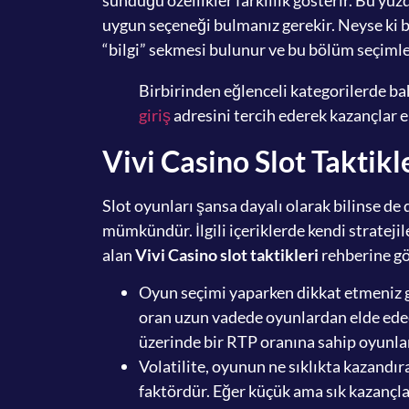
sunduğu özellikler farklılık gösterir. Bu yü
uygun seçeneği bulmanız gerekir. Neyse ki b
“bilgi” sekmesi bulunur ve bu bölüm seçimler
Birbirinden eğlenceli kategorilerde ba
giriş
adresini tercih ederek kazançlar el
Vivi Casino Slot Taktikl
Slot oyunları şansa dayalı olarak bilinse de
mümkündür. İlgili içeriklerde kendi stratejil
alan
Vivi Casino slot taktikleri
rehberine gö
Oyun seçimi yaparken dikkat etmeniz ge
oran uzun vadede oyunlardan elde edec
üzerinde bir RTP oranına sahip oyunlar
Volatilite, oyunun ne sıklıkta kazandı
faktördür. Eğer küçük ama sık kazançla