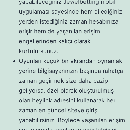
yapabileceğiniz Jewelbetting mobil
uygulaması sayesinde hem dilediğiniz
yerden istediğiniz zaman hesabınıza
erişir hem de yaşanılan erişim
engellerinden kalıcı olarak
kurtulursunuz.
Oyunları küçük bir ekrandan oynamak
yerine bilgisayarınızın başında rahatça
zaman geçirmek size daha cazip
geliyorsa, özel olarak oluşturulmuş
olan heylink adresini kullanarak her
zaman en güncel siteye giriş
yapabilirsiniz. Böylece yaşanılan erişim
sorunlarında yenilenen giriş bilgisini