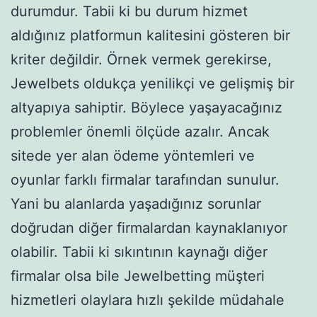
durumdur. Tabii ki bu durum hizmet
aldığınız platformun kalitesini gösteren bir
kriter değildir. Örnek vermek gerekirse,
Jewelbets oldukça yenilikçi ve gelişmiş bir
altyapıya sahiptir. Böylece yaşayacağınız
problemler önemli ölçüde azalır. Ancak
sitede yer alan ödeme yöntemleri ve
oyunlar farklı firmalar tarafından sunulur.
Yani bu alanlarda yaşadığınız sorunlar
doğrudan diğer firmalardan kaynaklanıyor
olabilir. Tabii ki sıkıntının kaynağı diğer
firmalar olsa bile Jewelbetting müşteri
hizmetleri olaylara hızlı şekilde müdahale