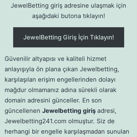
JewelBetting giriş adresine ulaşmak için
aşağıdaki butona tıklayın!
JewelBetting Giriş İçin Tıklayın!
Güvenilir altyapısı ve kaliteli hizmet
anlayışıyla ön plana çıkan Jewelbetting,
karşılaşılan erişim engellerinden dolayı
mağdur olmamanız adına sürekli olarak
domain adresini günceller. En son
güncellenen
Jewelbetting giriş
adresi,
Jewelbetting241.com olmuştur. Siz de
herhangi bir engelle karşılaşmadan sunulan