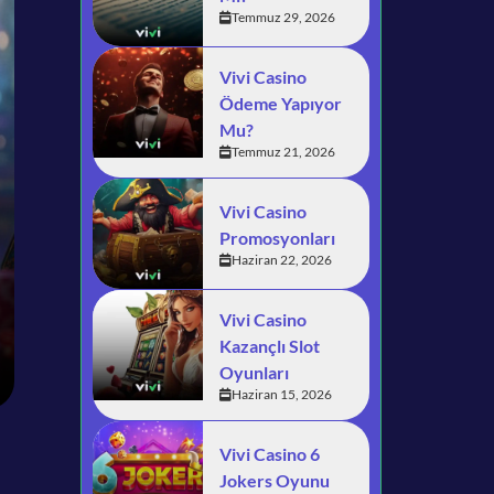
Temmuz 29, 2026
Vivi Casino
Ödeme Yapıyor
Mu?
Temmuz 21, 2026
Vivi Casino
Promosyonları
Haziran 22, 2026
Vivi Casino
Kazançlı Slot
Oyunları
Haziran 15, 2026
Vivi Casino 6
Jokers Oyunu