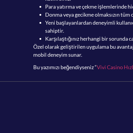
Para yatırma ve çekme işlemlerinde hi
Donma veya gecikme olmaksızın tüm oy
Yeni başlayanlardan deneyimli kullanıc
sahiptir.
Karşılaştığınız herhangi bir sorunda ca
Özel olarak geliştirilen uygulama bu avantajl
mobil deneyim sunar.
Bu yazımızı beğendiyseniz “
Vivi Casino Hızl