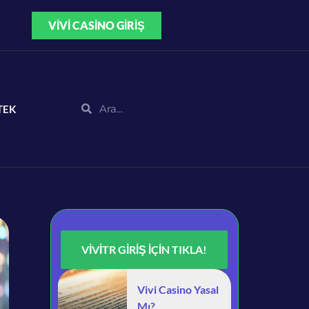
VIVI CASINO GIRIŞ
TEK
VIVITR GIRIŞ İÇIN TIKLA!
Vivi Casino Yasal
Mı?