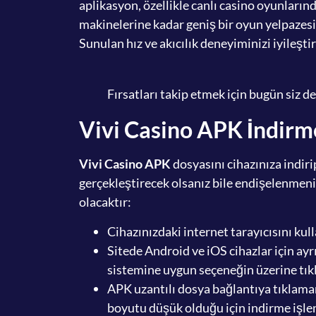
aplikasyon, özellikle canlı casino oyunları
makinelerine kadar geniş bir oyun yelpazesin
Sunulan hız ve akıcılık deneyiminizi iyileşti
Fırsatları takip etmek için bugün siz d
Vivi Casino APK İndirm
Vivi Casino APK
dosyasını cihazınıza indiri
gerçekleştirecek olsanız bile endişelenmeni
olacaktır:
Cihazınızdaki internet tarayıcısını kul
Sitede Android ve iOS cihazlar için ayr
sistemine uygun seçeneğin üzerine tıkl
APK uzantılı dosya bağlantıya tıklaman
boyutu düşük olduğu için indirme işlem