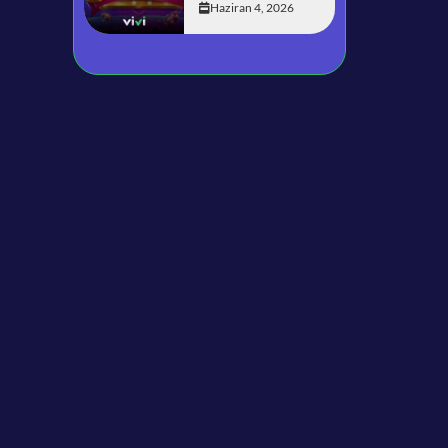
Haziran 4, 2026