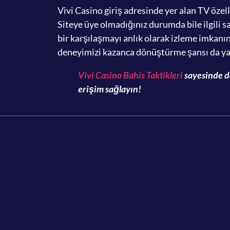
Vivi Casino giriş adresinde yer alan TV özel
Siteye üye olmadığınız durumda bile ilgili sa
bir karşılaşmayı anlık olarak izleme imkanı
deneyimizi kazanca dönüştürme şansı da yak
Vivi Casino Bahis Taktikleri
sayesinde da
erişim sağlayın!