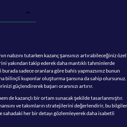
nın nabzını tutarken kazanç şansınızı artırabileceğiniz özel
lerini yakından takip ederek daha mantıklı tahminlerde
 ki burada sadece oranlara göre bahis yapmazsınız bunun
ha bilinçli kuponlar oluşturma şansına da sahip olursunuz.
izi güçlendirerek başarı oranınızı artırır.
hem de kazançlı bir ortam sunacak şekilde tasarlanmıştır.
sını ve takımların stratejilerini değerlendirir, bu bilgiler
sahadaki her bir detayı gözlemleyerek daha isabetli