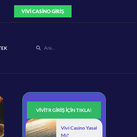
VIVI CASINO GIRIŞ
TEK
VIVITR GIRIŞ İÇIN TIKLA!
Vivi Casino Yasal
Mı?