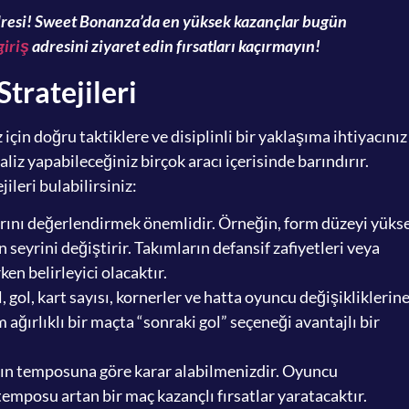
adresi! Sweet Bonanza’da en yüksek kazançlar bugün
giriş
adresini ziyaret edin fırsatları kaçırmayın!
Stratejileri
çin doğru taktiklere ve disiplinli bir yaklaşıma ihtiyacınız
iz yapabileceğiniz birçok aracı içerisinde barındırır.
ileri bulabilirsiniz:
arını değerlendirmek önemlidir. Örneğin, form düzeyi yüks
seyrini değiştirir. Takımların defansif zafiyetleri veya
en belirleyici olacaktır.
gol, kart sayısı, kornerler ve hatta oyuncu değişikliklerin
ağırlıklı bir maçta “sonraki gol” seçeneği avantajlı bir
çın temposuna göre karar alabilmenizdir. Oyuncu
 temposu artan bir maç kazançlı fırsatlar yaratacaktır.