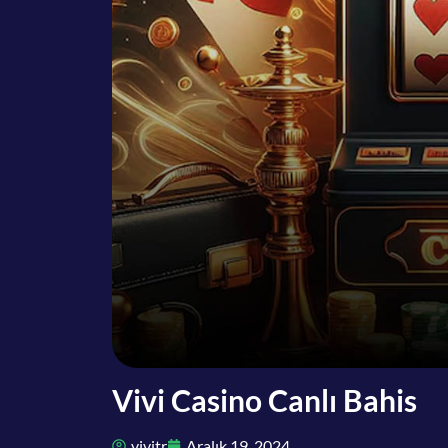
Vivi Casino Canlı Bahis
vivitr
Aralık 19, 2024